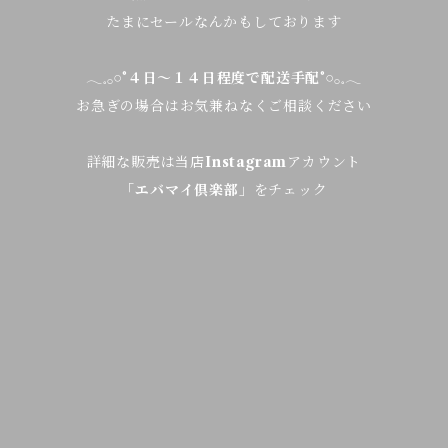
たまにセールなんかもしております
𓂃𓈒𓂂𓏸°
４日～１４日程度で配送手配
°𓏸𓂂𓈒𓂃
お急ぎの場合はお気兼ねなくご相談ください
詳細な販売は当店
Instagram
アカウント
「
エバマイ倶楽部
」をチェック