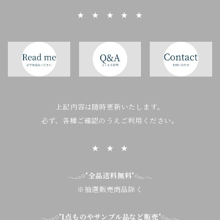
★ ★ ★ ★ ★
上記内容は随時更新いたします。
必ず、各種ご確認のうえご利用ください。
★ ★ ★
𓂃𓈒𓂂𓏸°
全品送料無料
°𓏸𓂂𓈒𓂃
※抽選販売商品除く
𓂃𓈒𓂂𓏸°
1点ものやサンプル品など販売
°𓏸𓂂𓈒𓂃